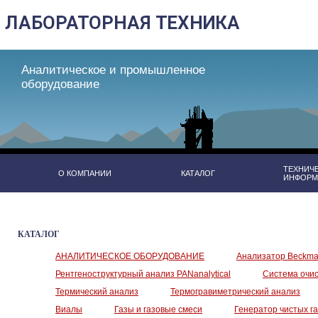
Аналитическое и промышленное
оборудование
ТЕХНИЧ
О КОМПАНИИ
КАТАЛОГ
ИНФОРМ
КАТАЛОГ
АНАЛИТИЧЕСКОЕ ОБОРУДОВАНИЕ
Анализатор Beckman
Рентгеноструктурный анализ PANanalytical
Система очист
Термический анализ
Термогравиметрический анализ
Виалы
Газы и газовые смеси
Генератор чистых г