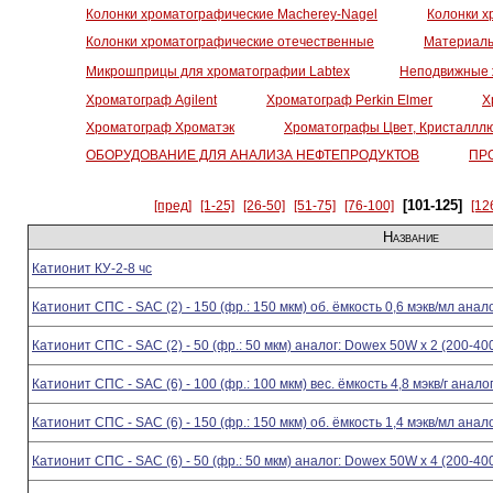
Колонки хроматографические Macherey-Nagel
Колонки х
Колонки хроматографические отечественные
Материалы
Микрошприцы для хроматографии Labtex
Неподвижные 
Хроматограф Agilent
Хроматограф Perkin Elmer
Х
Хроматограф Хроматэк
Хроматографы Цвет, Кристалллю
ОБОРУДОВАНИЕ ДЛЯ АНАЛИЗА НЕФТЕПРОДУКТОВ
ПР
[101-125]
[пред]
[1-25]
[26-50]
[51-75]
[76-100]
[12
Название
Катионит КУ-2-8 чс
Катионит СПС - SAC (2) - 150 (фр.: 150 мкм) об. ёмкость 0,6 мэкв/мл ана
Катионит СПС - SAC (2) - 50 (фр.: 50 мкм) аналог: Dowex 50W x 2 (200-40
Катионит СПС - SAC (6) - 100 (фр.: 100 мкм) вес. ёмкость 4,8 мэкв/г анал
Катионит СПС - SAC (6) - 150 (фр.: 150 мкм) об. ёмкость 1,4 мэкв/мл ана
Катионит СПС - SAC (6) - 50 (фр.: 50 мкм) аналог: Dowex 50W x 4 (200-40