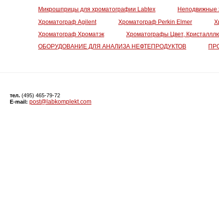
Микрошприцы для хроматографии Labtex
Неподвижные 
Хроматограф Agilent
Хроматограф Perkin Elmer
Х
Хроматограф Хроматэк
Хроматографы Цвет, Кристалллю
ОБОРУДОВАНИЕ ДЛЯ АНАЛИЗА НЕФТЕПРОДУКТОВ
ПР
тел.
(495) 465-79-72
post@labkomplekt.com
E-mail: