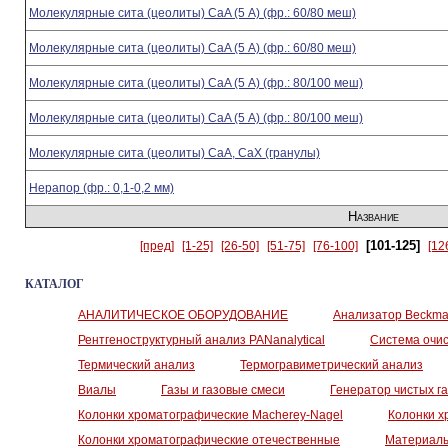
Молекулярные сита (цеолиты) СаA (5 А) (фр.: 60/80 меш)
Молекулярные сита (цеолиты) СаA (5 А) (фр.: 60/80 меш)
Молекулярные сита (цеолиты) СаA (5 А) (фр.: 80/100 меш)
Молекулярные сита (цеолиты) СаA (5 А) (фр.: 80/100 меш)
Молекулярные сита (цеолиты) СаА, СаХ (гранулы)
Нерапор (фр.: 0,1-0,2 мм)
Название
[101-125]
[пред]
[1-25]
[26-50]
[51-75]
[76-100]
[12
КАТАЛОГ
АНАЛИТИЧЕСКОЕ ОБОРУДОВАНИЕ
Анализатор Beckman
Рентгеноструктурный анализ PANanalytical
Система очист
Термический анализ
Термогравиметрический анализ
Виалы
Газы и газовые смеси
Генератор чистых г
Колонки хроматографические Macherey-Nagel
Колонки х
Колонки хроматографические отечественные
Материалы