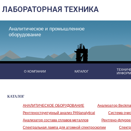
Аналитическое и промышленное
оборудование
ТЕХНИЧ
О КОМПАНИИ
КАТАЛОГ
ИНФОРМ
КАТАЛОГ
АНАЛИТИЧЕСКОЕ ОБОРУДОВАНИЕ
Анализатор Beckman
Рентгеноструктурный анализ PANanalytical
Система очист
Анализатор состава сплавов металлов
Рентгено-флуоре
Спектральная лампа для атомной спектроскопии
Спектр