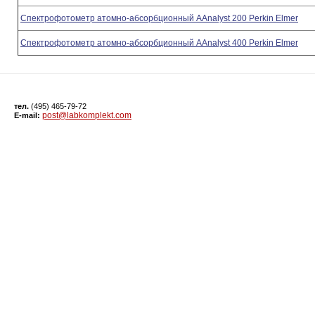
Спектрофотометр атомно-абсорбционный AAnalyst 200 Perkin Elmer
Спектрофотометр атомно-абсорбционный AAnalyst 400 Perkin Elmer
тел.
(495) 465-79-72
post@labkomplekt.com
E-mail: